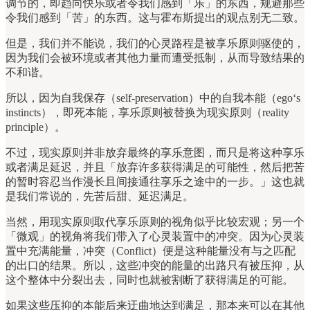
调节的，即趋向快乐或者令我们感到「乐」的东西，规避那些
令我们感到「苦」的东西。这与霍布斯提出的观点别无二致。
但是，我们并不能说，我们的心灵路程是被享乐原则驱使的，
因为我们会被环境或者其他力量而遭受抵制，从而导致结果的
不和谐。
所以，因为自我保存（self-preservation）中的自我本能（ego‘s
instincts），即死本能，享乐原则被替换为现实原则（reality
principle）。
不过，现实原则并非放弃最终的享乐意图，而只是将这种享乐
或者满足延迟，并且「放弃许多获得满足的可能性，然后把苦
的暂时容忍当作漫长且间接通往享乐之途中的一步。」这也就
是我们常说的，先苦后甜、延迟满足。
当然，用现实原则取代享乐原则的视角似乎比较宏观；另一个
「微观」的视角将我们带入了心灵装置中的冲突。因为心灵装
置中充满能量，冲突（Conflict）便是这种能量没有与之匹配
的出口的结果。所以，这些冲突的能量的出路只有被压抑，从
这个整体中分裂出去，同时也就被割断了获得满足的可能。
如果这些压抑的本能后来迂曲地达到满足，那本来可以在其他