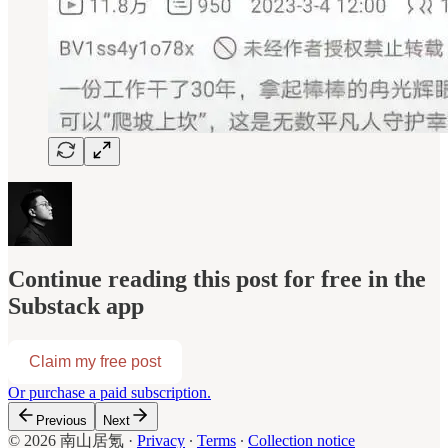
Continue reading this post for free in the
Substack app
Claim my free post
Or purchase a paid subscription.
Previous
Next
© 2026 南山居氪
·
Privacy
∙
Terms
∙
Collection notice