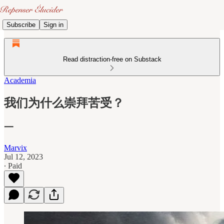
Subscribe
Sign in
Read distraction-free on Substack
Academia
我们为什么崇拜苦受？
一
Marvix
Jul 12, 2023
∙ Paid