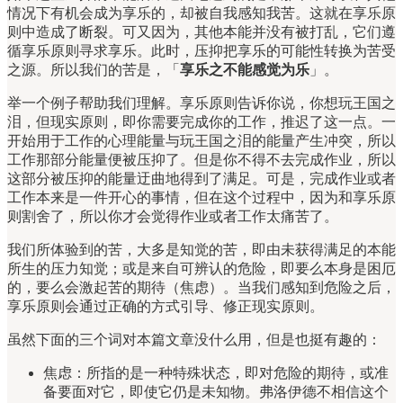
情况下有机会成为享乐的，却被自我感知我苦。这就在享乐原
则中造成了断裂。可又因为，其他本能并没有被打乱，它们遵
循享乐原则寻求享乐。此时，压抑把享乐的可能性转换为苦受
之源。所以我们的苦是，「
享乐之不能感觉为乐
」。
举一个例子帮助我们理解。享乐原则告诉你说，你想玩王国之
泪，但现实原则，即你需要完成你的工作，推迟了这一点。一
开始用于工作的心理能量与玩王国之泪的能量产生冲突，所以
工作那部分能量便被压抑了。但是你不得不去完成作业，所以
这部分被压抑的能量迂曲地得到了满足。可是，完成作业或者
工作本来是一件开心的事情，但在这个过程中，因为和享乐原
则割舍了，所以你才会觉得作业或者工作太痛苦了。
我们所体验到的苦，大多是知觉的苦，即由未获得满足的本能
所生的压力知觉；或是来自可辨认的危险，即要么本身是困厄
的，要么会激起苦的期待（焦虑）。当我们感知到危险之后，
享乐原则会通过正确的方式引导、修正现实原则。
虽然下面的三个词对本篇文章没什么用，但是也挺有趣的：
焦虑：所指的是一种特殊状态，即对危险的期待，或准
备要面对它，即使它仍是未知物。弗洛伊德不相信这个