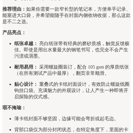
推荐理由：
如果你需要一款窄长型的笔记本，方便单手记录、
能塞进大口袋，并希望能随手在封面内侧收纳收据，那么这款
是不二之选。
产品亮点：
纸张卓越：
亮白纸张带有经典的磨砂质感，触觉反馈极
佳。即使是用出水量最大的钢笔书写，也完全不会产生
污渍或洇墨。
耐用易用：
采用螺旋圈装订，配合 105 gsm 的厚质纸张
（在所有测试产品中最厚），翻页非常顺滑。
贴心设计：
重叠式的卡纸封面设计，有效防止螺旋线圈
钩挂口袋。充满魅力的外观设计，让人产生一种即将开
启探险的仪式感。
瑕不掩瑜：
薄卡纸封面不够坚固，边缘可能会弯折或起毛边。
背部口袋仅为部分封闭状态，在特定角度下，里面的卡