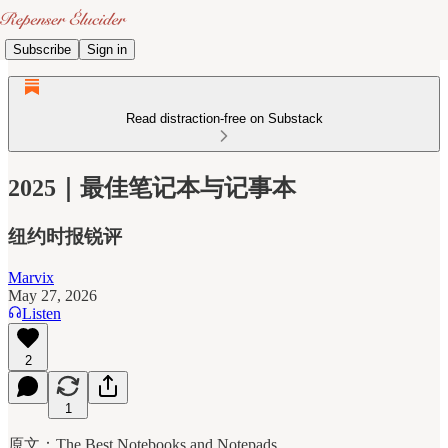
Subscribe
Sign in
Read distraction-free on Substack
2025｜最佳笔记本与记事本
纽约时报锐评
Marvix
May 27, 2026
Listen
2
1
原文：The Best Notebooks and Notepads