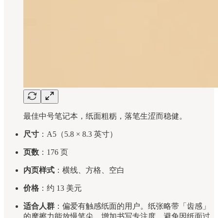
最佳中号笔记本，纸面粗粝，落笔生涩而稳健。
尺寸
：A5（5.8 × 8.3 英寸）
页数
：176 页
内页样式
：横线、方格、空白
价格
：约 13 美元
适合人群
：偏爱有触感纸面的用户。纸张略带「齿感」
的摩擦力能放慢笔尖，增加书写专注度，避免因纸面过