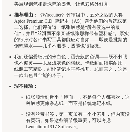
美展现钢笔和走珠笔的墨色，让色彩格外鲜亮。
推荐理由
：《Wirecutter》评审组中，五分之四的人将
Apica Premium C.D. 笔记本（A5）选为他们的首选或第
二选择。他们评价道，纸张触感是“所有候选中的最
佳”，并且“丝滑而不像某些纸张那样带有塑料感”。厚实
的纸张对各种书写工具都能应对自如——即便是挑剔的
钢笔墨水——几乎不洇墨，透墨也很轻微。
我们还偏爱纸张的米白色，蛋壳般的色调——既不刺眼
也不偏黄——以及浅灰色的横线。卡纸封面结实耐用，
线装工艺精良，能让笔记本平整摊开。总而言之，这是
一款出色且全能的本子。
瑕不掩瑜：
纸张顺滑到近乎「镜面」，不是每个人都喜欢，这
种触感更像杂志纸，而不是传统笔记本纸。
没有丝带书签，第一页虽有一个小索引，但内页没
有页码。如果这些细节很重要，可以考虑
Leuchtturm1917 Softcover。