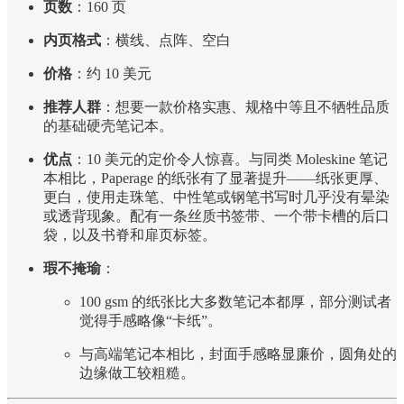
页数
：160 页
内页格式
：横线、点阵、空白
价格
：约 10 美元
推荐人群
：想要一款价格实惠、规格中等且不牺牲品质
的基础硬壳笔记本。
优点
：10 美元的定价令人惊喜。与同类 Moleskine 笔记
本相比，Paperage 的纸张有了显著提升——纸张更厚、
更白，使用走珠笔、中性笔或钢笔书写时几乎没有晕染
或透背现象。配有一条丝质书签带、一个带卡槽的后口
袋，以及书脊和扉页标签。
瑕不掩瑜
：
100 gsm 的纸张比大多数笔记本都厚，部分测试者
觉得手感略像“卡纸”。
与高端笔记本相比，封面手感略显廉价，圆角处的
边缘做工较粗糙。