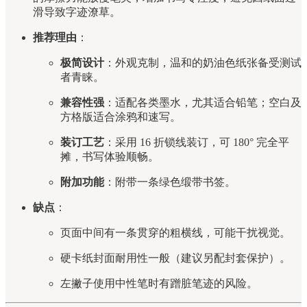
滑导致字迹潦草。
推荐理由
：
极简设计
：外观克制，温和的奶油色纸张备受测试
者青睐。
兼容性强
：适配各类墨水，尤其适合铅笔；空白及
方格版适合涂鸦和速写。
装订工艺
：采用 16 折锁线装订，可 180° 完全平
摊，书写体验顺畅。
附加功能
：附带一条绿色缎带书签。
缺点
：
页面中间有一条贯穿的粗横线，可能干扰视觉。
硬卡纸封面耐用性一般（建议另配封套保护）。
左撇子使用中性笔时有蹭脏笔迹的风险。