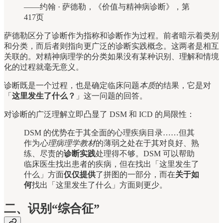
——约翰 · 萨德勒，《价值与精神病诊断》，第
417页
萨德勒区分了诊断作为指称和诊断作为过程。前者暗示着类别
和分类，而后者则指向更广泛的诊断实践概念。这两者是相互
关联的。对精神病理学的分类如果没有某种识别、理解和情境
化的过程就毫无意义。
诊断既是一个过程，也是确定临床问题
本质
的结果，它是对
「
这里发生了什么？
」这一问题的回答。
对诊断的广泛理解立即凸显了 DSM 和 ICD 的局限性：
DSM 的优势在于其全面的心理疾病目录……但其
作为
心理病理学教材
的薄弱之处在于其对良好、熟
练、尽责的
诊断实践
处理得不够。DSM 可以帮助
临床医生找出患者的疾病，但在找出「这里发生了
什么」方面
仅仅提供
了拼图的一部分，而在
关于如
何
找出「这里发生了什么」方面则更少。
二、识别“综合征”