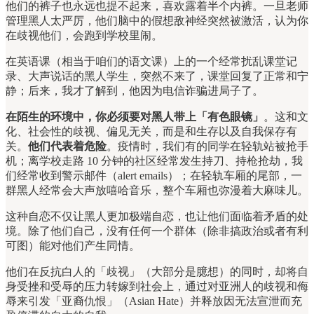
他们的裤子也永远也提不起来，喜欢露着半个内裤。一旦老师
管理黑人太严厉，他们脑中的假想敌神经突然被激活，认为你
在歧视他们，会跑到学校里闹。
在英语课（相当于咱们的语文课）上的一个经常扰乱课堂记
录、大声说话的黑人学生，突然不来了，课堂回复了正常和宁
静；后来，我才了解到，他因为电信诈骗进局子了。
在陌生的环境中，你必须要对黑人带上「有色眼镜」
。这和文
化、社会性的歧视、偏见无关，而是和生存以及自我保存有
关。
他们代表着危险
。疫情时，我们有的同学在轻轨站被抢手
机；离学校走路 10 分钟的社区经常发生持刀、持枪抢劫，我
们经常收到警示邮件（alert emails）；在轻轨车厢的尾部，一
群黑人经常会大声放嘻哈音乐，整个车厢也弥漫着大麻味儿。
这种自恋不仅让黑人更加极端自恋，也让他们面临着矛盾的处
境。除了他们自己，没有任何一个群体（除非搞政治或者有利
可图）能对他们产生同情。
他们在反抗白人的「歧视」（大部分是臆想）的同时，却将自
身受挫和受辱的压力转嫁到社会上，通过对亚洲人的歧视和侮
辱来引发「亚裔仇恨」（Asian Hate）并释放因无法宣泄而充