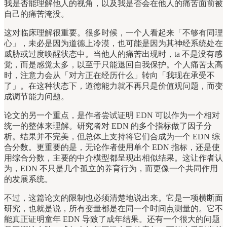
我是否能理解他人的视角，以及我是否会在他人的痛苦面前被
自己的痛苦淹没。
这对临床理解很重要。很多时候，一个人看起来「不够有同理
心」，未必是因为道德上冷漠，也可能是因为其神经系统处在
威胁或过度唤醒状态中。当他人的痛苦出现时，ta 不是没有感
觉，而是感觉太多，以至于只能退回自我保护。个人痛苦太高
时，注意力会从「对方正在经历什么」转向「我现在承受不
了」。在这种状态下，道德能力就不再只是价值观问题，而变
成调节能力问题。
论文的另一个重点，是作者尝试证明 EDN 可以作为一个相对
统一的整体来理解。研究者对 EDN 的多个指标做了因子分
析。结果并不完美，但总体上支持将它们合成为一个 EDN 综
合分数。更重要的是，无论作者使用单个 EDN 指标，还是使
用综合分数，主要的中介模型都呈现出相似结果。这让作者认
为，EDN 不只是几个孤立的养育行为，而更像一个共同作用
的发展系统。
不过，这篇论文的限制也必须清楚地说出来。它是一项横断面
研究，也就是说，所有变量都是在同一个时间点测量的。它不
能真正证明童年 EDN 导致了成年结果。还有一个很大的问题