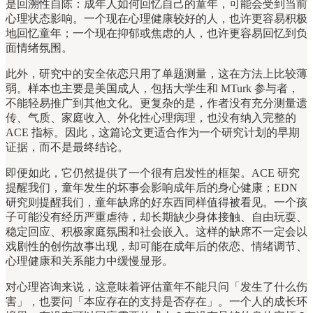
是回溯性自陈：成年人如何回忆自己的童年，可能会受到当前
心理状态影响。一个现在心理健康较好的人，也许更容易积极
地回忆童年；一个现在抑郁或焦虑的人，也许更容易回忆到负
面情绪氛围。
此外，研究中的安全依恋只用了单题测量，这在方法上比较薄
弱。样本也主要是美国成人，包括大学生和 MTurk 参与者，
不能轻易推广到其他文化。更复杂的是，作者没有充分测量遗
传、气质、家庭收入、外化性心理病理，也没有纳入完整的
ACE 指标。因此，这篇论文更适合作为一个研究计划的早期
证据，而不是最终结论。
即便如此，它仍然提供了一个很有启发性的框架。ACE 研究
提醒我们，童年发生的坏事会影响成年后的身心健康；EDN
研究则提醒我们，童年缺席的好东西同样值得被看见。一个孩
子可能没有经历严重虐待，却长期缺少身体接触、自由玩耍、
稳定回应、积极家庭氛围和社会嵌入。这样的缺席不一定会以
戏剧性的创伤故事出现，却可能在成年后的依恋、情绪调节、
心理健康和关系能力中缓慢显形。
对心理咨询来说，这意味着评估童年不能只问「发生了什么伤
害」，也要问「本应存在的支持是否存在」。一个人的成长环