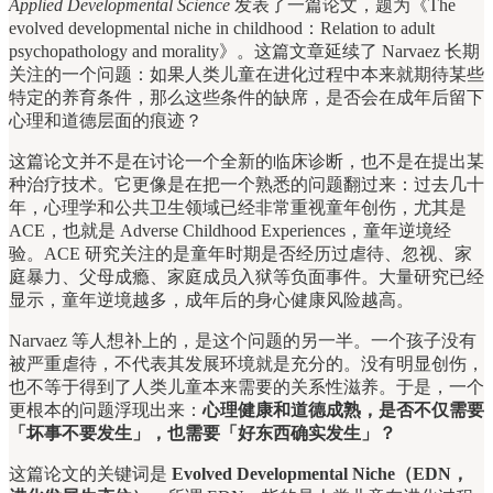
Applied Developmental Science
发表了一篇论文，题为《The
evolved developmental niche in childhood：Relation to adult
psychopathology and morality》。这篇文章延续了 Narvaez 长期
关注的一个问题：如果人类儿童在进化过程中本来就期待某些
特定的养育条件，那么这些条件的缺席，是否会在成年后留下
心理和道德层面的痕迹？
这篇论文并不是在讨论一个全新的临床诊断，也不是在提出某
种治疗技术。它更像是在把一个熟悉的问题翻过来：过去几十
年，心理学和公共卫生领域已经非常重视童年创伤，尤其是
ACE，也就是 Adverse Childhood Experiences，童年逆境经
验。ACE 研究关注的是童年时期是否经历过虐待、忽视、家
庭暴力、父母成瘾、家庭成员入狱等负面事件。大量研究已经
显示，童年逆境越多，成年后的身心健康风险越高。
Narvaez 等人想补上的，是这个问题的另一半。一个孩子没有
被严重虐待，不代表其发展环境就是充分的。没有明显创伤，
也不等于得到了人类儿童本来需要的关系性滋养。于是，一个
更根本的问题浮现出来：
心理健康和道德成熟，是否不仅需要
「坏事不要发生」，也需要「好东西确实发生」？
这篇论文的关键词是
Evolved Developmental Niche（EDN，