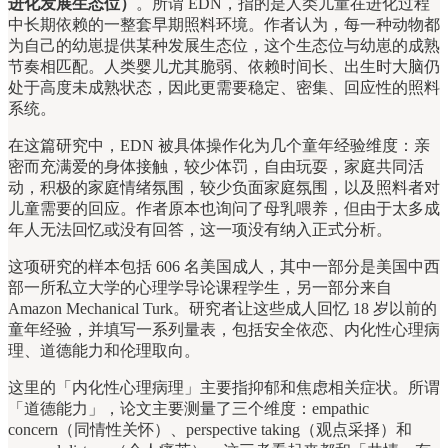
进化发展生态位）
。所谓 EDN，指的是人类儿童在进化过程
中长期依赖的一整套早期照料环境。作者认为，每一种动物都
为自己的幼崽提供某种发展生态位，这个生态位与幼崽的成熟
节奏相匹配。人类婴儿尤其脆弱、依赖时间长、出生时大脑仍
处于高度未成熟状态，因此更需要稳定、密集、回应性的照料
系统。
在这篇研究中，EDN 被具体操作化为几个童年经验维度：亲
密而充满爱的身体接触，较少体罚，自由玩耍，家庭共同活
动，积极的家庭情绪氛围，较少负面家庭氛围，以及照料者对
儿童需要的回应。作者原本也询问了母乳喂养，但由于太多成
年人无法回忆或没有回答，这一项没有纳入正式分析。
这项研究的样本包括 606 名美国成人，其中一部分是美国中西
部一所私立大学的心理学导论课程学生，另一部分来自
Amazon Mechanical Turk。研究者让这些成人回忆 18 岁以前的
童年经验，并填写一系列量表，包括安全依恋、内化性心理病
理、道德能力和伦理取向。
这里的「内化性心理病理」主要指抑郁和焦虑相关症状。所谓
「道德能力」，论文主要测量了三个维度：empathic
concern（同情性关怀）、perspective taking（观点采择）和