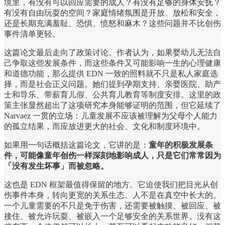
境里，有没有可以回应需要的成人？有没有足够的身体安抚？
有没有自由玩耍的空间？家庭情绪氛围是开放、放松和安全，
还是长期充满羞耻、恐惧、愤怒和麻木？这些问题并不比创伤
事件清单更轻。
这篇论文最后走向了政策讨论。作者认为，如果婴幼儿无法自
己争取这些发展条件，而这些条件又可能影响一生的心理健康
和道德功能，那么提供 EDN 一致的照料就不只是私人家庭选
择，而是社会正义问题。她们提到孕期支持、亲婴医院、助产
士和导乐、带薪育儿假、公共育儿教育等制度安排。这里的政
策主张显然超出了这项研究本身能够证明的范围，但它延续了
Narvaez 一贯的立场：儿童发展不应该被理解为父母个人能力
的孤立结果，而应放进更大的社会、文化和制度环境中。
如果用一句话概括这篇论文，它讲的是：
童年的积极发展条
件，可能像童年创伤一样深刻地影响成人，只是它们常常因为
「没有发生坏事」而被忽略。
这也是 EDN 框架最值得保留的地方。它迫使我们把目光从创
伤事件本身，转向更宽的关系生态。人不是在真空中长大的。
一个儿童需要的不只是免于伤害，还需要被触摸、被回应、被
接住、被允许玩耍、被嵌入一个足够安全的关系世界。没有这