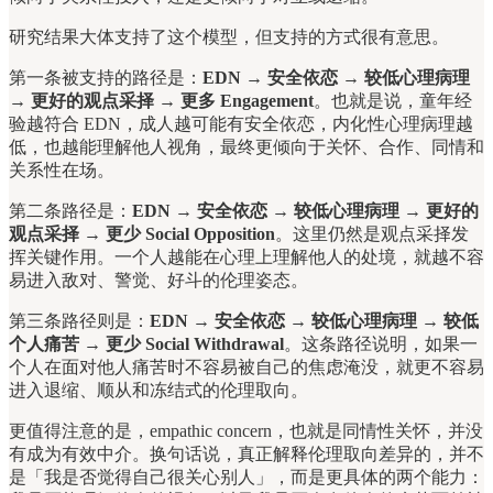
研究结果大体支持了这个模型，但支持的方式很有意思。
第一条被支持的路径是：
EDN → 安全依恋 → 较低心理病理
→ 更好的观点采择 → 更多 Engagement
。也就是说，童年经
验越符合 EDN，成人越可能有安全依恋，内化性心理病理越
低，也越能理解他人视角，最终更倾向于关怀、合作、同情和
关系性在场。
第二条路径是：
EDN → 安全依恋 → 较低心理病理 → 更好的
观点采择 → 更少 Social Opposition
。这里仍然是观点采择发
挥关键作用。一个人越能在心理上理解他人的处境，就越不容
易进入敌对、警觉、好斗的伦理姿态。
第三条路径则是：
EDN → 安全依恋 → 较低心理病理 → 较低
个人痛苦 → 更少 Social Withdrawal
。这条路径说明，如果一
个人在面对他人痛苦时不容易被自己的焦虑淹没，就更不容易
进入退缩、顺从和冻结式的伦理取向。
更值得注意的是，empathic concern，也就是同情性关怀，并没
有成为有效中介。换句话说，真正解释伦理取向差异的，并不
是「我是否觉得自己很关心别人」，而是更具体的两个能力：