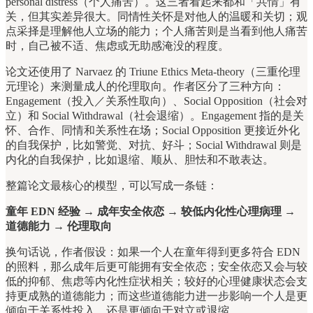
personal distress（个人痛苦）。这三者看起来都和「共情」有
关，但其实差异很大。同情性关怀是对他人的温暖和关切；观
点采择是理解他人立场的能力；个人痛苦则是当看到他人痛苦
时，自己被不适、焦虑或无助感淹没的程度。
论文还使用了 Narvaez 的 Triune Ethics Meta-theory（三重伦理
元理论）来测量成人的伦理取向。作者区分了三种方向：
Engagement（投入／关系性取向）、Social Opposition（社会对
立）和 Social Withdrawal（社会退缩）。Engagement 指的是关
怀、合作、同情和关系性在场；Social Opposition 更接近外化
的自我保护，比如警觉、对抗、好斗；Social Withdrawal 则是
内化的自我保护，比如退缩、顺从、胆怯和不敢表达。
整篇论文最核心的模型，可以写成一条链：
童年 EDN 经验 → 成年安全依恋 → 较低内化性心理病理 →
道德能力 → 伦理取向
换句话说，作者假设：如果一个人在童年得到更多符合 EDN
的照料，那么成年后更可能拥有安全依恋；安全依恋又会与较
低的抑郁、焦虑等内化性症状相关；较好的心理健康状态会支
持更成熟的道德能力；而这些道德能力进一步影响一个人是更
倾向于关系性投入，还是更倾向于对立或退缩。