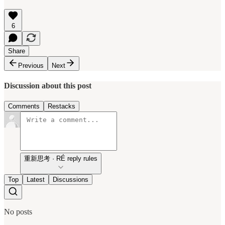
6
Share
Previous
Next
Discussion about this post
Comments
Restacks
重新思考 · RÉ reply rules
Top
Latest
Discussions
No posts