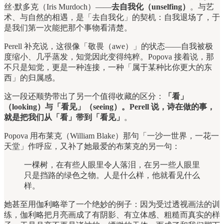
丝·默多克（Iris Murdoch）——
去自我化（unselfing）
。与艺
术、与自然的相遇，是「去自我化」的契机：自我退场了，于
是我们第一次能把那个事物看清楚。
Perell 补充说，这很像「敬畏（awe）」的状态——自我被极
度缩小、几乎蒸发，知觉因此变得纯粹。Popova 接着说，那
不只是知觉，更是一种连接，一种「属于某种比你更大的东
西」的归属感。
这一段还顺势带出了另一个值得收藏的区分：
「看」
（looking）与「看见」（seeing）。Perell 说，诗在做的事，
就是把我们从「看」带到「看见」
。
Popova 用布莱克（William Blake）那句「一沙一世界，一花一
天堂」作呼应，又补了她最爱的布莱克的另一句：
一棵树，在有些人眼里令人落泪，在另一些人眼里
只是挡路的绿色之物。人是什么样，他就看见什么
样。
她甚至用伽利略举了一个绝妙的例子：因为受过透视画法的训
练，伽利略把月亮画成了有阴影、有立体感、粗糙而真实的样