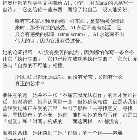
把奥杜邦的鸟类学文字喂给 AI，让它「用 Maria 的风格写一
首诗」，它会给你一些东西，而除了她自己，没人能分辨。
唯有艺术家才独享的那一样东西，是某物被创造出
来时，那份背后的感受。AI 永远不会有感受，它
只会有感受的拟像（simulacrum）。AI 永远写不出
伟大的诗，因为它没有受过苦。
她的论证很巧：AI 没有受苦的能力，因为哪怕你写一条命令
让它「执行失败」，它也已经在成功地执行失败了。它永远无
法与「自身的不可能」相撞。
所以 AI 只能永远成功。而没有受苦，又能有什么
真正的艺术？
要注意的是，她并不主张「不痛苦就无法创作」的天才受难神
话。她澄清说，她不认同那一套；但她确实相信，正是从我们
曾经受过和正在受的苦里，生出了那种「去寻找意义、寻找
美、寻找惊奇」的不安。她说，能打动她的所有写作，都是由
「感受」和「时间」构成的——而这两样，AI 都没有。
顺着这条线，她还谈到了她「过敏」的一个词——
内容
（content）。