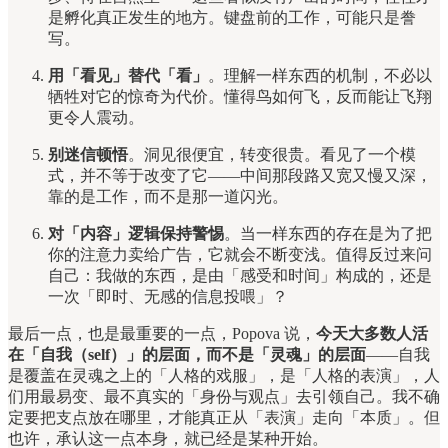
是孵化真正发生的地方。键盘前的工作，可能只是誊
写。
用「看见」替代「看」
。理解一样东西的机制，不必以
牺牲对它的惊奇为代价。懂得鸟如何飞，反而能让飞翔
更令人震动。
别迷信顿悟
。洞见很便宜，转变很贵。看见了一个模
式，并不等于改变了它——中间那段路又宽又慢又深，
靠的是工作，而不是那一道闪光。
对「内容」逻辑保持警惕
。当一样东西的存在是为了把
你的注意力卖给广告，它就会不断变浅。值得反过来问
自己：我做的东西，是由「感受和时间」构成的，还是
一次「即时、无感的信息投喂」？
最后一点，也是最重要的一点，Popova 说，
今天大多数人活
在「自我（self）」的层面，而不是「灵魂」的层面
——自我
是覆盖在灵魂之上的「人格的戏服」，是「人格的表演」，人
们用最易变、最不真实的「身份与观点」去引领自己。我不确
定要把支点放在哪里，才能真正从「表演」走向「本质」。但
也许，承认这一点本身，就已经是某种开始。