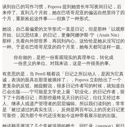
谈到自己的写作习惯，Popova 提到她曾长年写夜间日记，后
来停了。直到几个月前，她在巴塔哥尼亚的偏远自然里待了四
个月，重新捡起这件事——但换了一种形式。
她说，自己最偏爱的文学形式一直是日记，但是那种「以观察
开始、以沉思结束」的日记，更像阿娜伊斯·宁（Anaïs Nin）
那样，先看向外部世界，再回到内心。这恰恰是她从没写过的
一种。于是在巴塔哥尼亚的四个月里，她每天都写这样一篇。
你在做的，是把一份客观现实的真理单位，转化成
一份意义的单位。对我来说，这是一件很美的事。
有意思的是，当 Perell 顺着说「日记之所以动人，是因为它真
诚，表演的面具在那里被摘掉了」，Popova 立刻给出了一个
更复杂的反驳。她提醒说，很多日记作者写的时候，就知道自
己会出版——宁可能是文学史上最「职业化」的日记作者，留
下了十四卷日记；而那些最终见天日的日记，往往又经过本
人、继承人或遗产管理者的层层编辑。所以我们读到的，常常
是「被过滤过的真实生活」。反倒是两百年以上的历史日记更
可靠些，因为那个年代还没有如今这种带着展示欲的出版。
她还顺手厘清了几个常被混用的概念。回忆录（memoir）和日