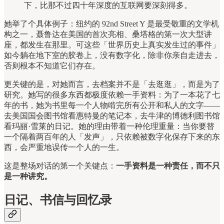
下，比那不过四十年深度的互联网要深刻得多。
她举了个具体例子：纽约的 92nd Street Y 是最受敬重的文学机
构之一，聂鲁达在美国的首次亮相、桑塔格的第一次大型讲
座，都发生在那里。可这些「世界历史上真实发生过的事件」
如今躺在地下室的胶卷上，没有数字化，除非你亲自走进去，
否则根本不知道它们存在。
更关键的是，对她而言，去档案并不是「去逛逛」，而是为了
研究。她写的很多东西都极度依赖一手资料：为了一本花了七
年的书，她为书里每一个人物啃完所有公开和私人的文字——
去美国国会图书馆看惠特曼的笔记本，去牛津的博德利图书馆
看玛丽·雪莱的日记。她的理由带着一种伦理重量：当你要替
一个隔着两百年的人「发声」，只依赖被数字化保存下来的东
西，会严重地误传一个人的一生。
这是整场对话的第一个关键点：
一手资料是一种责任，而不只
是一种讲究。
日记、书信与回忆录