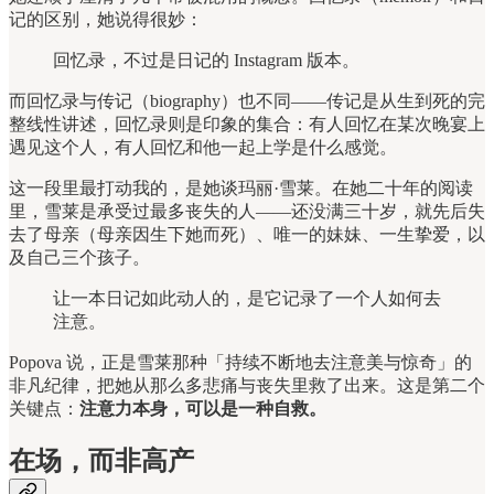
记的区别，她说得很妙：
回忆录，不过是日记的 Instagram 版本。
而回忆录与传记（biography）也不同——传记是从生到死的完
整线性讲述，回忆录则是印象的集合：有人回忆在某次晚宴上
遇见这个人，有人回忆和他一起上学是什么感觉。
这一段里最打动我的，是她谈玛丽·雪莱。在她二十年的阅读
里，雪莱是承受过最多丧失的人——还没满三十岁，就先后失
去了母亲（母亲因生下她而死）、唯一的妹妹、一生挚爱，以
及自己三个孩子。
让一本日记如此动人的，是它记录了一个人如何去
注意。
Popova 说，正是雪莱那种「持续不断地去注意美与惊奇」的
非凡纪律，把她从那么多悲痛与丧失里救了出来。这是第二个
关键点：
注意力本身，可以是一种自救。
在场，而非高产