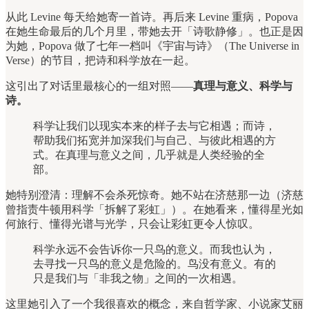
从此 Levine 每天给她寄一首诗。再后来 Levine 重病，Popova
在她生命最后的几个月里，带她去开「诗歌静修」。也正是因
为她，Popova 做了七年一档叫《宇宙与诗》（The Universe in
Verse）的节目，把诗和科学放在一起。
这引出了对话里最核心的一组对照——
真理与意义、科学与
诗。
科学让我们以现实本来的样子去与它相遇；而诗，
帮助我们拓宽并加深我们与自己、与彼此相遇的方
式。在真理与意义之间，几乎就是人类经验的全
部。
她特别澄清：理解不会杀死惊奇。她不站在济慈那一边（济慈
曾指责牛顿用科学「拆解了彩虹」）。在她看来，懂得星光如
何旅行、懂得光谱与光学，只会让彩虹更令人惊叹。
科学永远不会告诉你一只鸟的意义。而我也认为，
去寻找一只鸟的意义是危险的。鸟没有意义。有的
只是我们与「非我之物」之间的一次相遇。
这里她引入了一个我很喜欢的概念，来自哲学家、小说家艾丽