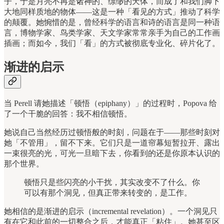
子，于是月亮不再是诸神的、缥缈的天体，而成了和我们脚下
大地同样质地的物体——这是一种「看见的方式」推动了科学
的颠覆。她惋惜的是，曾经科学的语言和诗的语言是同一种语
言，博物学家、鸟类学家、天文学家常常亲手为自己的工作画
插画；而如今，我们「看」的方式被彻底专业化、碎片化了。
渐进的启示
当 Perell 请她描述「顿悟（epiphany）」的过程时，Popova 给
了一个干脆的回答：我不相信顿悟。
她说自己当然经历过顿悟般的时刻，问题在于——那些时刻对
她「不管用」，留不下来。它们只是一道帘幕短暂拉开、露出
一束很亮的光，可光一旦暗下去，你看到的还是你原本认识的
那个世界。
顿悟只是些闪亮的小干扰，其实改变不了什么。你
可以有那个洞见，但真正带来转变的，是工作。
她相信的是渐进的启示（incremental revelation）。一个洞见只
有在它和此前的一切整合之后，才能真正「粘住」。她甚至区