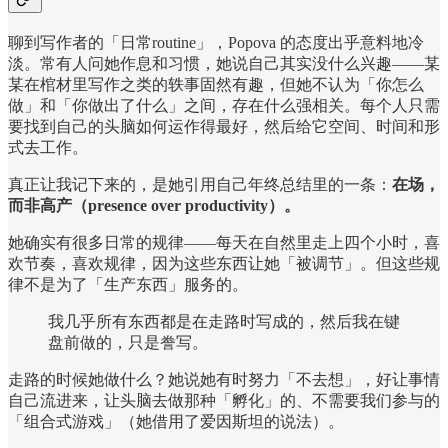
聊到写作者的「日常routine」，Popova 的态度出乎意料地冷
淡。常有人问她作息和习惯，她说自己其实没什么兴趣——某
某在棺材里写作之类的轶事固然有趣，但她不认为「你怎么
做」和「你做出了什么」之间，存在什么强相关。每个人只需
要找到自己的头脑如何运作得最好，然后给它空间、时间和形
式去工作。
真正让我记下来的，是她引用自己年终总结里的一条：
在场，
而非高产（presence over productivity）。
她确实有很多日常的规律——每天在自然里走上四个小时，喜
欢节奏，喜欢规律，因为这些东西让她「被调节」。但这些规
律不是为了「生产东西」服务的。
我几乎所有东西都是在走路时写成的，然后我在键
盘前做的，只是誊写。
走路的时候她做什么？她说她有时努力「不去想」，好让事情
自己流进来，让头脑去做那种「孵化」的、不需要我们参与的
「组合式游戏」（她借用了爱因斯坦的说法）。