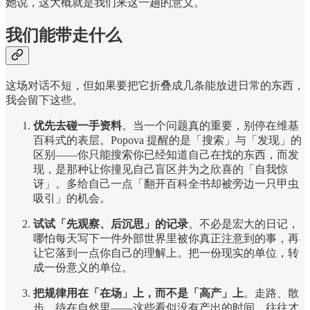
她说，这大概就是我们来这一趟的意义。
我们能带走什么
这场对话不短，但如果要把它折叠成几条能放进日常的东西，
我会留下这些。
优先去碰一手资料
。当一个问题真的重要，别停在维基
百科式的表层。Popova 提醒的是「搜索」与「发现」的
区别——你只能搜索你已经知道自己在找的东西，而发
现，是那种让你撞见自己盲区并为之欣喜的「自我惊
讶」。多给自己一点「翻开百科全书却被旁边一只甲虫
吸引」的机会。
试试「先观察、后沉思」的记录
。不必是宏大的日记，
哪怕每天写下一件外部世界里被你真正注意到的事，再
让它落到一点你自己的理解上。把一份现实的单位，转
成一份意义的单位。
把规律用在「在场」上，而不是「高产」上
。走路、散
步、待在自然里——这些看似没有产出的时间，往往才