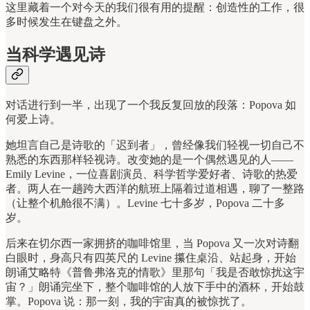
这里藏着一个对今天的我们很有用的提醒：创造性的工作，很
多时候发生在键盘之外。
当科学遇见诗
对话进行到一半，出现了一个我反复回放的段落：Popova 如
何爱上诗。
她坦言自己是诗歌的「迟到者」，曾经像我们轻视一切自己不
熟悉的东西那样轻视诗。改变她的是一个偶然遇见的人——
Emily Levine，一位喜剧演员、科学哲学爱好者、诗歌的热爱
者。两人在一趟跨大西洋的航班上隔着过道相遇，聊了一整路
（让整个机舱很不满）。Levine 七十多岁，Popova 二十多
岁。
后来在切尔西一家拥挤的咖啡馆里，当 Popova 又一次对诗翻
白眼时，身高只有四英尺的 Levine 攥住桌沿、站起身，开始
朗诵艾略特《普鲁弗洛克的情歌》里那句「我是否敢惊扰这宇
宙？」朗诵完坐下，整个咖啡馆的人放下手中的酒杯，开始鼓
掌。Popova 说：那一刻，我的宇宙真的被惊扰了。