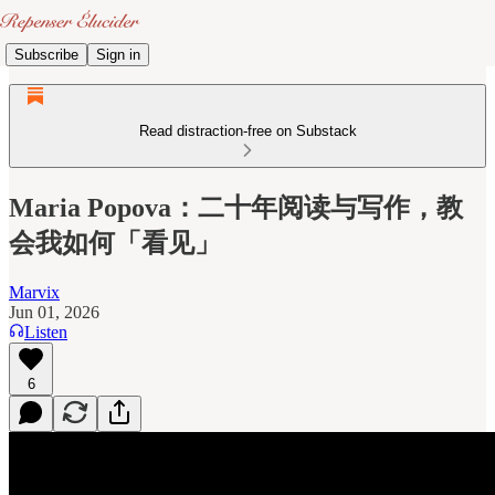
Subscribe
Sign in
Read distraction-free on Substack
Maria Popova：二十年阅读与写作，教
会我如何「看见」
Marvix
Jun 01, 2026
Listen
6