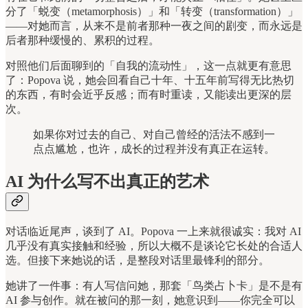
分了「蜕变（metamorphosis）」和「转变（transformation）」
——对她而言，从来不是前者那种一夜之间的剧变，而永远是
后者那种缓慢的、累积的过程。
对照他们后面聊到的「自我的流动性」，这一点就更有意思
了：Popova 说，她会回看自己十年、十五年前写得无比热切
的东西，有时会近乎反感；而有时重读，又能读出更深的层
次。
如果你对过去的自己、对自己曾经的活法不感到一
点点尴尬，也许，成长的过程并没有真正在运转。
AI 为什么写不出真正的艺术
对话临近尾声，谈到了 AI。Popova 一上来就很诚实：我对 AI
几乎没有真实接触和经验，所以大概不是谈论它长处的合适人
选。但接下来她说的话，是整段对话里最锋利的部分。
她讲了一件事：有人写信问她，那套「鸟类占卜卡」是不是有
AI 参与创作。就在被问的那一刻，她意识到——你完全可以