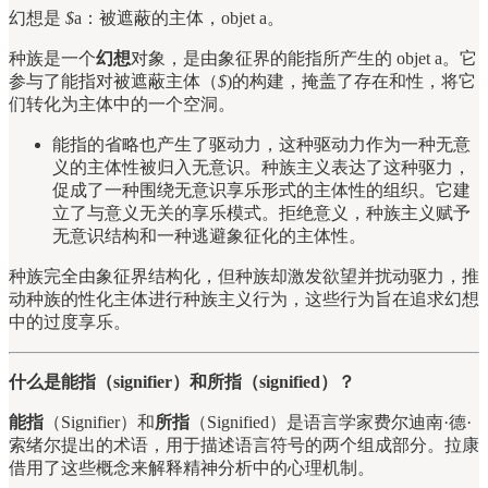
幻想是
$
a：被遮蔽的主体，objet a。
种族是一个
幻想
对象，是由象征界的能指所产生的 objet a。它
参与了能指对被遮蔽主体（
$
)的构建，掩盖了存在和性，将它
们转化为主体中的一个空洞。
能指的省略也产生了驱动力，这种驱动力作为一种无意
义的主体性被归入无意识。种族主义表达了这种驱力，
促成了一种围绕无意识享乐形式的主体性的组织。它建
立了与意义无关的享乐模式。拒绝意义，种族主义赋予
无意识结构和一种逃避象征化的主体性。
种族完全由象征界结构化，但种族却激发欲望并扰动驱力，推
动种族的性化主体进行种族主义行为，这些行为旨在追求幻想
中的过度享乐。
什么是能指（signifier）和所指（signified）？
能指
（Signifier）和
所指
（Signified）是语言学家费尔迪南·德·
索绪尔提出的术语，用于描述语言符号的两个组成部分。拉康
借用了这些概念来解释精神分析中的心理机制。