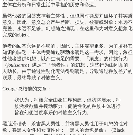
主体在分析和日常生活中承担的历史和命运。
虽然他者的回答支撑着主体性，但也同时撕裂并破坏了其实质
意义。因此，意义总会产生差距、损失、欲望或对象：永远不
完整、永远不足够。幻想随之涌现，在这里作为对意义想象化
完成的objet a。
他者的回答永远是不够的，因此，主体渴望
更多
。为了填补其
知识的缺乏，主体需要通过
驱动
来满足这一需求。因此，象征
性他者提供幻想，以产生满足的需要。「顽皮」的种族行为
（
jouissance
）满足了「他者性」的幻想，这些行为由同意的
人助长。由于通过性别化无法得到满足，导致通过种族差异的
联系，最终导致了种族主义。
George 总结他的文章：
我认为，种族完全由象征界构建，但我将展示，种
族激发欲望并搅动驱力，促使性化的种族主体进行
旨在幻想过度享乐的种族主义行为。
黑脸滑稽戏，杀害黑人男性，并将黑人男性用于幻想的性对
象，将黑人女性和女孩性化：「黑人的命也是命」（Black